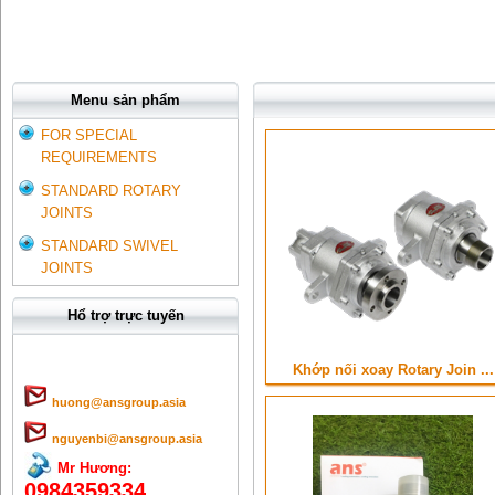
Menu sản phẩm
FOR SPECIAL
REQUIREMENTS
STANDARD ROTARY
JOINTS
STANDARD SWIVEL
JOINTS
Hổ trợ trực tuyến
Khớp nối xoay Rotary Join ...
huong@ansgroup.asia
nguyenbi@ansgroup.asia
Mr Hương:
0984359334