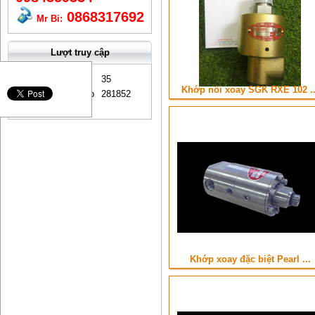
0868317692
Mr Bỉ:
Lượt truy cập
Đang online
35
Khớp nối xoay SGK RXE 102 ..
Lượt truy cập
281852
Khớp xoay đặc biệt Pearl ...