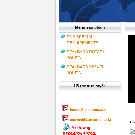
Menu sản phẩm
FOR SPECIAL
REQUIREMENTS
STANDARD ROTARY
JOINTS
STANDARD SWIVEL
JOINTS
Hổ trợ trực tuyến
huong@ansgroup.asia
nguyenbi@ansgroup.asia
CS
Mr Hương:
0984359334