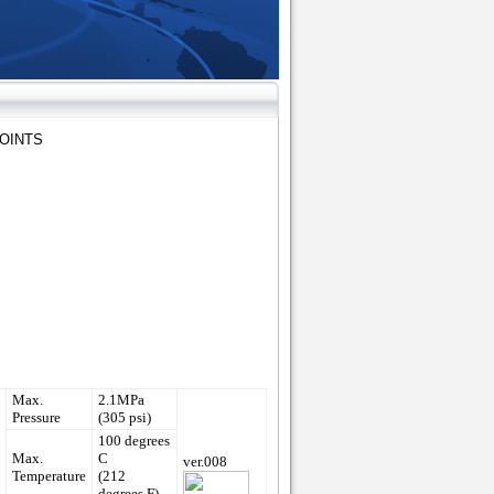
OINTS
Max.
2.1MPa
Pressure
(305 psi)
100 degrees
Max.
C
ver.008
Temperature
(212
degrees F)