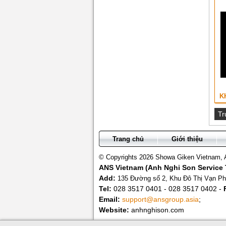
K
Tr
Trang chủ
Giới thiệu
© Copyrights 2026 Showa Giken Vietnam, Al
ANS Vietnam (Anh Nghi Son Service T
Add:
135 Đường số 2, Khu Đô Thị Vạn Ph
Tel:
028 3517 0401 - 028 3517 0402 -
Email:
support@ansgroup.asia
;
Website:
anhnghison.com