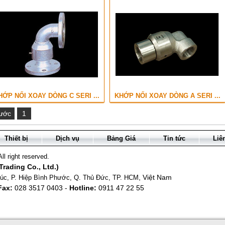
HỚP NỐI XOAY DÒNG C SERI ...
KHỚP NỐI XOAY DÒNG A SERI ...
ước
1
Thiết bị
Dịch vụ
Bảng Giá
Tin tức
Liê
l right reserved.
rading Co., Ltd.)
, Việt Nam
úc, P. Hiệp Bình Phước, Q. Thủ Đức, TP. HCM
Fax:
028 3517 0403 -
Hotline:
0911 47 22 55