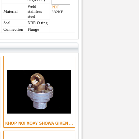
Weld
PDF
Material
stainless
382KB
steel
Seal
NBR O-ring
Connection
Flange
KHỚP NỐI XOAY SHOWA GIKEN ...