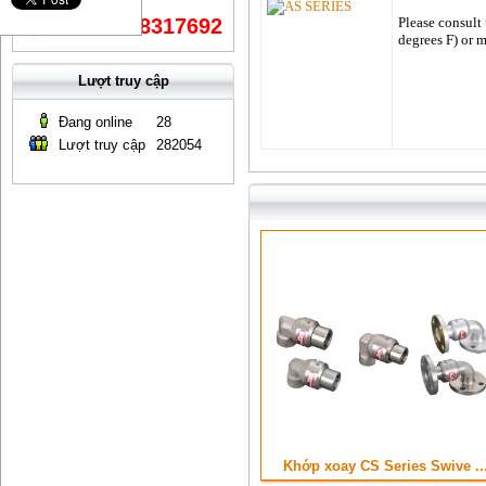
0868317692
Please consult 
Mr Bỉ:
degrees F) or m
Lượt truy cập
Đang online
28
Lượt truy cập
282054
Khớp xoay CS Series Swive ..