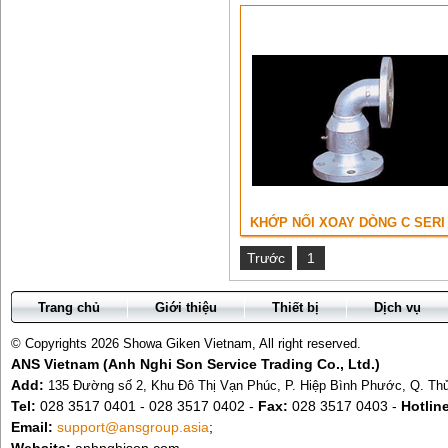
KHỚP NỐI XOAY DÒNG C SERI .
Trước
1
Trang chủ
Giới thiệu
Thiết bị
Dịch vụ
© Copyrights 2026 Showa Giken Vietnam, All right reserved.
ANS Vietnam (Anh Nghi Son Service Trading Co., Ltd.)
Add:
135 Đường số 2, Khu Đô Thị Vạn Phúc, P. Hiệp Bình Phước, Q. T
Tel:
028 3517 0401 - 028 3517 0402 -
Fax:
028 3517 0403 -
Hotlin
Email:
support@ansgroup.asia
;