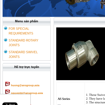
Menu sản phẩm
FOR SPECIAL
REQUIREMENTS
STANDARD ROTARY
JOINTS
STANDARD SWIVEL
JOINTS
Hổ trợ trực tuyến
huong@ansgroup.asia
nguyenbi@ansgroup.asia
1. These Swivel
2. They have l
AS Series
Mr Hương:
3. The structur
0984359334