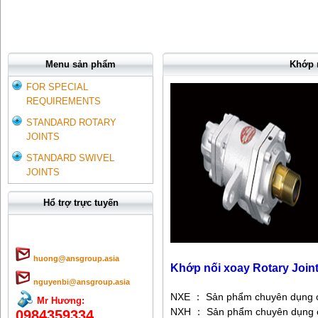
Menu sản phẩm
Khớp n
FOR SPECIAL
REQUIREMENTS
STANDARD ROTARY
JOINTS
STANDARD SWIVEL
JOINTS
Hổ trợ trực tuyến
huong@ansgroup.asia
Khớp nối xoay Rotary Join
nguyenbi@ansgroup.asia
NXE ： Sản phẩm chuyên dụng c
Mr Hương:
NXH ： Sản phẩm chuyên dụng c
0984359334