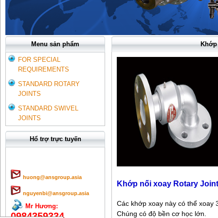
Menu sản phẩm
Khớp 
FOR SPECIAL
REQUIREMENTS
STANDARD ROTARY
JOINTS
STANDARD SWIVEL
JOINTS
Hổ trợ trực tuyến
huong@ansgroup.asia
Khớp nối xoay Rotary Joint
nguyenbi@ansgroup.asia
Các khớp xoay này có thể xoay 
Mr Hương:
Chúng có độ bền cơ học lớn.
0984359334