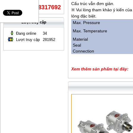
Cấu trúc vẫn đơn giản.
0868317692
Mr Bỉ:
※ Vui lòng tham khảo ý kiến của 
lỏng đặc biệt.
Lượt truy cập
Max. Pressure
Max. Temperature
Đang online
34
Material
Lượt truy cập
281952
Seal
Connection
Xem thêm sản phẩm tại đây: