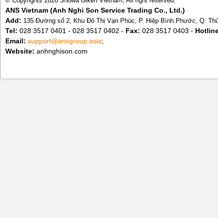
© Copyrights 2026 Showa Giken Vietnam, All right reserved.
ANS Vietnam (Anh Nghi Son Service Trading Co., Ltd.)
Add:
135 Đường số 2, Khu Đô Thị Vạn Phúc, P. Hiệp Bình Phước, Q. T
Tel:
028 3517 0401 - 028 3517 0402 -
Fax:
028 3517 0403 -
Hotlin
Email:
support@ansgroup.asia
;
Website:
anhnghison.com